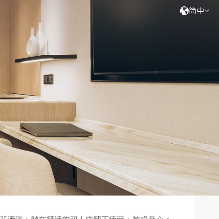
简中
搜索
2
成人,
0
小童,
0
婴儿