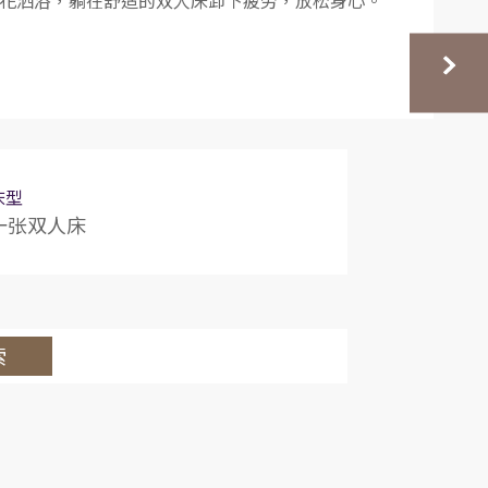
花洒浴，躺在舒适的双人床卸下疲劳，放松身心。
床型
一张双人床
索