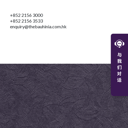
+852 2156 3000
+852 2156 3533
enquiry@thebauhinia.com.hk
W
与
微
我
们
对
话
+8