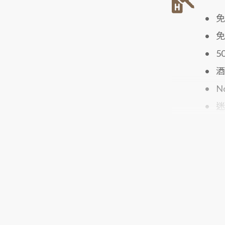
• 
• 
• 5
• 
• N
• 
• 
• 
• 3
• 