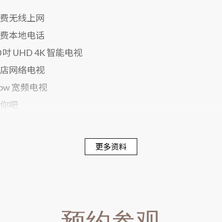
免费无线上网
免费本地电话
0 吋 UHD 4K 智能电视
酒店网络电视
ow 宽频电视
迷你吧
电子保险箱
席梦思床褥
更多资料
00 针舒适寝具
戴森风筒
预约参观