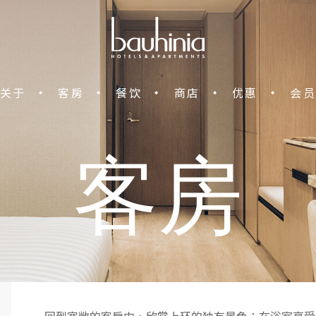
中环宝轩酒店
关于
客房
餐饮
商店
优惠
会员
客房