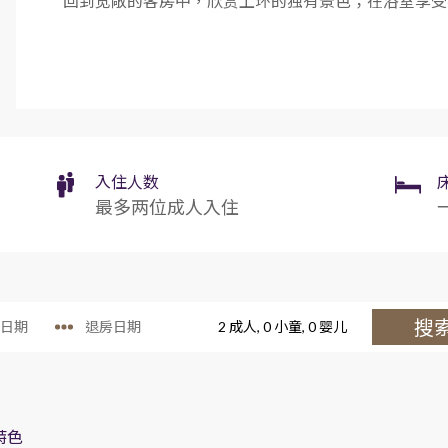
回到宽敞的客房中，欣赏上环的独有景色；在浴室享受
豪华无障碍客房
入住人数
最多两位成人入住
搜
2
成人,
0
小童,
0
婴儿
特色