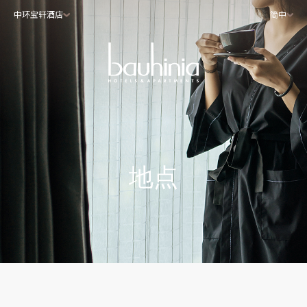
中环宝轩酒店
简中
地点