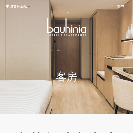
中環寶軒酒店
繁中
客房