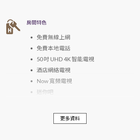
房間特色
免費無線上網
免費本地電話
50 吋 UHD 4K 智能電視
酒店網絡電視
Now 寬頻電視
迷你吧
電子保險箱
蓆夢思床褥
更多資料
300 針舒適寢具
戴森風筒