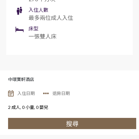
入住人數
最多兩位成人入住
床型
一張雙人床
中環寶軒酒店
2
成人,
0
小童,
0
嬰兒
搜尋