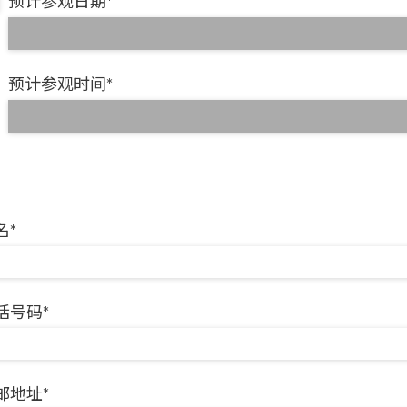
预计参观日期*
预计参观时间*
名*
话号码*
邮地址*