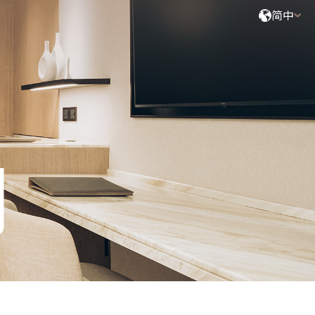
简中
搜索
2
成人,
0
小童,
0
婴儿
询