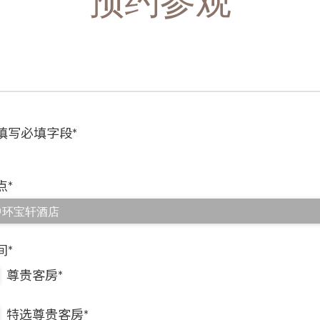
预约参观
填写必填字段*
点*
间*
尊贵客房*
特选尊贵客房*