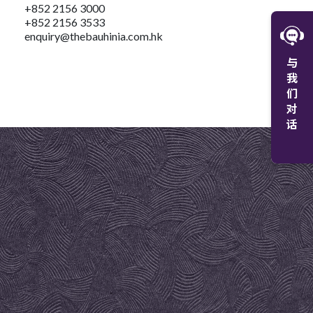
+852 2156 3000
+852 2156 3533
W
enquiry@thebauhinia.com.hk
与
微
我
们
对
话
+8