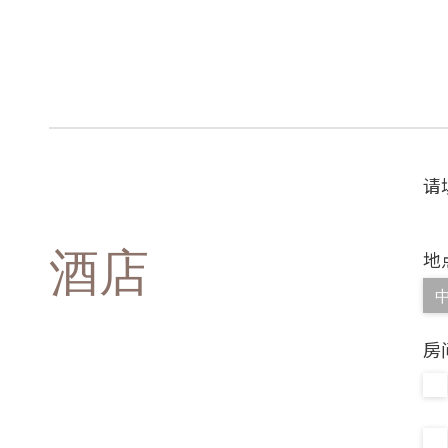
请
酒店
地
房