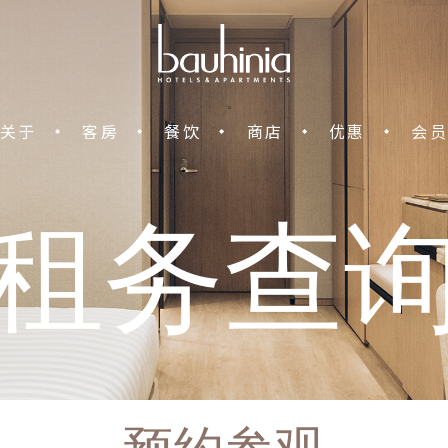
中环宝轩酒店
关于
客房
餐饮
商店
优惠
会员
租务查