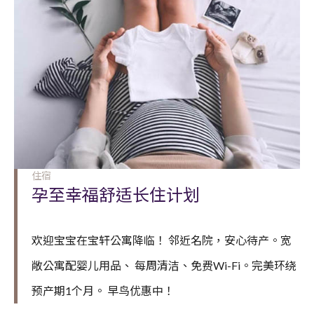
住宿
孕至幸福舒适长住计划
欢迎宝宝在宝轩公寓降临！ 邻近名院，安心待产。宽
敞公寓配婴儿用品、 每周清洁、免费Wi-Fi。完美环绕
预产期1个月。 早鸟优惠中！