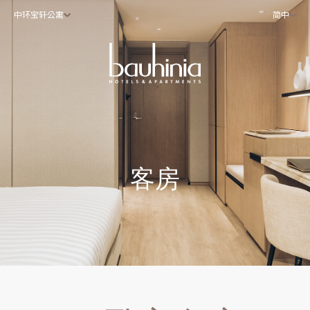
中环宝轩公寓
简中
客房