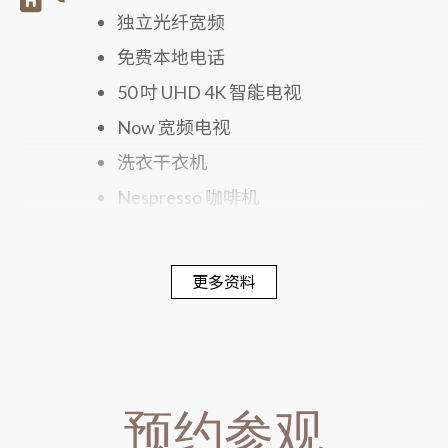
独立光纤宽频
免费本地电话
50 吋 UHD 4K 智能电视
Now 宽频电视
洗衣干衣机
Nespresso 咖啡机
电子保险箱
丝涟床褥
更多资料
300 针舒适寝具
戴森风筒
预约参观