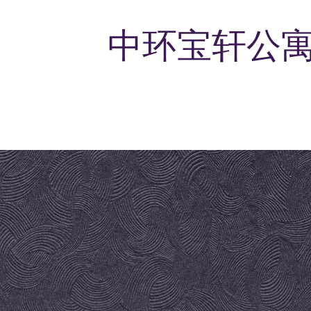
中环宝轩公