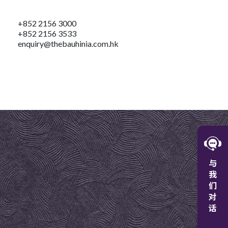
+852 2156 3000
+852 2156 3533
enquiry@thebauhinia.com.hk
W
与
微
我
们
对
话
+8