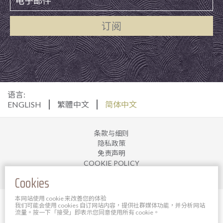
订阅
语言:
ENGLISH
繁體中文
简体中文
条款与细则
隐私政策
免责声明
COOKIE POLICY
加入我们
Cookies
本网站使用 cookie 来改善您的体验
© 2025 宝轩酒店管理有限公司。 版权所有。
我们可能会使用 cookies 自订网站内容，提供社群媒体功能，并分析网站
Powered By Bigazines
流量。按一下「接受」即表示您同意使用所有 cookie。