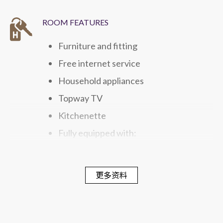
ROOM FEATURES
Furniture and fitting
Free internet service
Household appliances
Topway TV
Kitchenette
Fully equipped with:
Microwave
Washing and Drying Unit
更多资料
Refrigerator
Electric Kettle
Gas hob