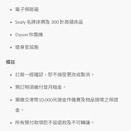
電子保險箱
Sealy 名牌床褥及 300 針高級床品
Dyson 吹風機
健身室設施
備註
訂房一經確認，恕不接受更改或取消。
預訂時須繳付首月租金。
需繳交港幣10,000元按金作雜費及物品損壞之保證
金。
所有預付款項恕不設退款及不可轉讓。