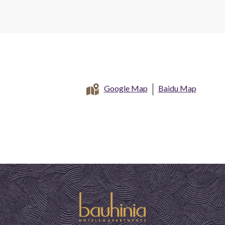
Google Map
Baidu Map